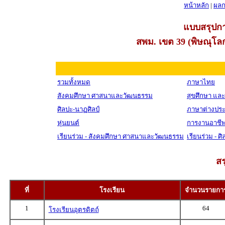
หน้าหลัก
|
ผลก
แบบสรุปกา
สพม. เขต 39 (พิษณุโลก,
รวมทั้งหมด
ภาษาไทย
สังคมศึกษา ศาสนาและวัฒนธรรม
สุขศึกษา แล
ศิลปะ-นาฏศิลป์
ภาษาต่างปร
หุ่นยนต์
การงานอาชี
เรียนร่วม - สังคมศึกษา ศาสนาและวัฒนธรรม
เรียนร่วม - ศ
สร
ที่
โรงเรียน
จำนวนรายกา
1
64
โรงเรียนอุตรดิตถ์