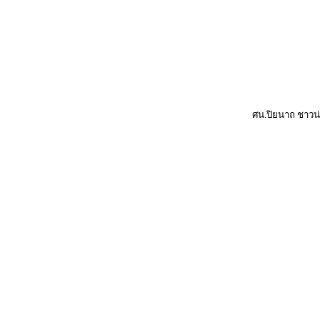
ศน.ปิยนาถ ชาวน